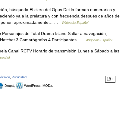
ión, búsqueda El clero del Opus Dei lo forman numerarios y
ciendo ya a la prelatura y con frecuencia después de años de
, y suponen aproximadamente… …
Wikipedia Español
Personajes de Total Drama Island Saltar a navegación,
 Hatchet 3 Camarógrafos 4 Participantes …
Wikipedia Español
uela Canal RCTV Horario de transmisión Lunes a Sábado a las
Español
técnico
,
Publicidad
18+
Drupal,
WordPress, MODx.