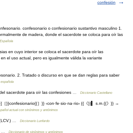
confesión
fesonario. confesonario o confesionario sustantivo masculino 1.
normalmente de madera, donde el sacerdote se coloca para oír las
 Española
sias en cuyo interior se coloca el sacerdote para oír las
en el uso actual, pero es igualmente válida la variante
sonario. 2. Tratado o discurso en que se dan reglas para saber
a española
del sacerdote para oír las confesiones …
Diccionario Castellano
［}}confesionario{{］}} ‹con·fe·sio·na·rio› {{《}}▍ s.m.{{》}} →
spañol actual con sinónimos y antónimos
z (LCV.) …
Diccionario Lunfardo
io …
Diccionario de sinónimos y antónimos