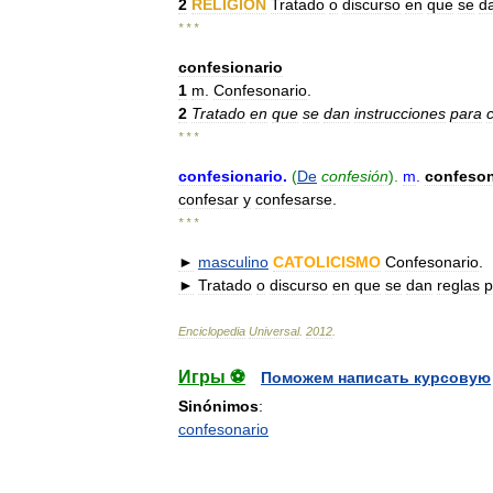
2
RELIGIÓN
Tratado
o
discurso
en
que
se
d
* * *
confesionario
1
m
.
Confesonario
.
2
Tratado
en
que
se
dan
instrucciones
para
* * *
confesionario
.
(
De
confesión
).
m
.
confeson
confesar
y
confesarse
.
* * *
►
masculino
CATOLICISMO
Confesonario
.
►
Tratado
o
discurso
en
que
se
dan
reglas
p
Enciclopedia
Universal
.
2012
.
Игры ⚽
Поможем написать курсовую
Sinónimos
:
confesonario