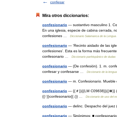
confesar
Mira otros diccionarios:
confesionario
— sustantivo masculino 1. Con
En una iglesia, especie de cabina cerrada, 
confesiones …
Diccionario Salamanca de la Lengua
confesionario
— ‘Recinto aislado de las igle
confesiones’. Esta es la forma más frecuente 
confesonario …
Diccionario panhispánico de dudas
confesionario
— (De confesión). 1. m. confe
confesar y confesarse …
Diccionario de la lengu
confesionario
— m. Confesionario. Mueble 
confesionario
— {{＃}}{{LM C09838}}{{〓}} {{
{{↑}}confesonario{{↓}} …
Diccionario de uso del e
confesionario
— delinc. Despacho del jue
confesionario
— Sinónimos: ■ confesonar