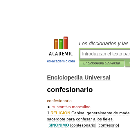
Los diccionarios y la
es-academic.com
Enciclopedia Universal
Enciclopedia Universal
confesionario
confesionario
►
sustantivo
masculino
1
RELIGIÓN
Cabina
,
generalmente
de
made
sacerdote
para
confesar
a
los
fieles
.
SINÓNIMO
[
confesonario
] [
confesorio
]