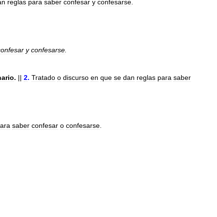
an
reglas
para
saber
confesar
y
confesarse
.
confesar
y
confesarse
.
ario
.
||
2
.
Tratado
o
discurso
en
que
se
dan
reglas
para
saber
ara
saber
confesar
o
confesarse
.