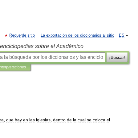
Recuerde sitio
La exportación de los diccionarios al sitio
ES
s enciclopedias sobre el Académico
¡Buscar!
interpretaciones
ra
,
que
hay
en
las
iglesias
,
dentro
de
la
cual
se
coloca
el