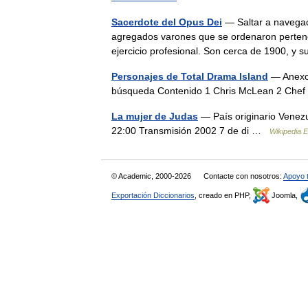
Sacerdote del Opus Dei
— Saltar a navegac
agregados varones que se ordenaron pertene
ejercicio profesional. Son cerca de 1900
Personajes de Total Drama Island
— Anexo:
búsqueda Contenido 1 Chris McLean 2 Chef
La mujer de Judas
— País originario Venez
22:00 Transmisión 2002 7 de di …
Wikipedia 
© Academic, 2000-2026
Contacte con nosotros:
Apoyo 
Exportación Diccionarios
, creado en PHP,
Joomla,